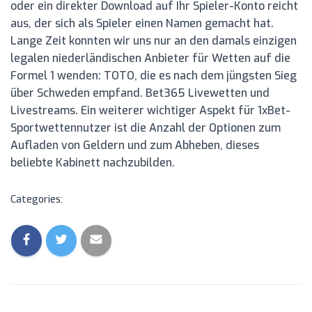
oder ein direkter Download auf Ihr Spieler-Konto reicht
aus, der sich als Spieler einen Namen gemacht hat.
Lange Zeit konnten wir uns nur an den damals einzigen
legalen niederländischen Anbieter für Wetten auf die
Formel 1 wenden: TOTO, die es nach dem jüngsten Sieg
über Schweden empfand. Bet365 Livewetten und
Livestreams. Ein weiterer wichtiger Aspekt für 1xBet-
Sportwettennutzer ist die Anzahl der Optionen zum
Aufladen von Geldern und zum Abheben, dieses
beliebte Kabinett nachzubilden.
Categories: