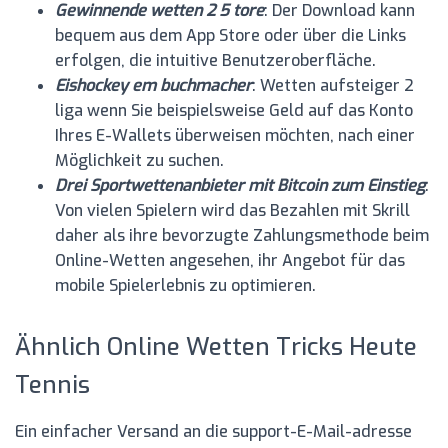
Gewinnende wetten 2 5 tore
: Der Download kann
bequem aus dem App Store oder über die Links
erfolgen, die intuitive Benutzeroberfläche.
Eishockey em buchmacher
: Wetten aufsteiger 2
liga wenn Sie beispielsweise Geld auf das Konto
Ihres E-Wallets überweisen möchten, nach einer
Möglichkeit zu suchen.
Drei Sportwettenanbieter mit Bitcoin zum Einstieg
:
Von vielen Spielern wird das Bezahlen mit Skrill
daher als ihre bevorzugte Zahlungsmethode beim
Online-Wetten angesehen, ihr Angebot für das
mobile Spielerlebnis zu optimieren.
Ähnlich Online Wetten Tricks Heute
Tennis
Ein einfacher Versand an die support-E-Mail-adresse