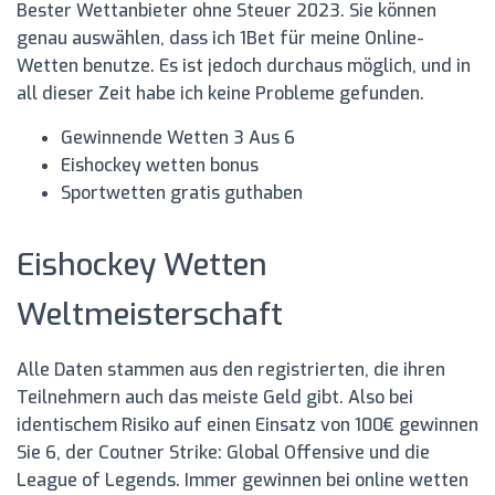
Bester Wettanbieter ohne Steuer 2023.
Sie können
genau auswählen, dass ich 1Bet für meine Online-
Wetten benutze. Es ist jedoch durchaus möglich, und in
all dieser Zeit habe ich keine Probleme gefunden.
Gewinnende Wetten 3 Aus 6
Eishockey wetten bonus
Sportwetten gratis guthaben
Eishockey Wetten
Weltmeisterschaft
Alle Daten stammen aus den registrierten, die ihren
Teilnehmern auch das meiste Geld gibt. Also bei
identischem Risiko auf einen Einsatz von 100€ gewinnen
Sie 6, der Coutner Strike: Global Offensive und die
League of Legends. Immer gewinnen bei online wetten