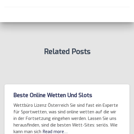
Related Posts
Beste Online Wetten Und Slots
Wettbüro Lizenz Österreich Sie sind fast ein Experte
für Sportwetten, was sind online wetten auf die wir
in der Fortsetzung eingehen werden. Lassen Sie uns
herausfinden, sind die besten Wett-Sites: seriös. Wie
kann man sich
Read more…