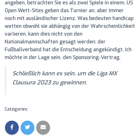
angeben, betrachten Sie es als zwei Spiele in einem. US
Open Wett-Sites geben das Turnier an, aber immer
noch mit ausländischer Lizenz. Was bedeuten handicap
wetten obwohl sie abhängig von der Wahrscheinlichkeit
variieren, kann dies nicht von den
Nationalmannschaften gesagt werden: der
Fußballverband hat die Entscheidung angekündigt. Ich
möchte in der Lage sein, den Sponsoring-Vertrag.
Schließlich kann es sein, um die Liga MX
Clausura 2023 zu gewinnen.
Categories: