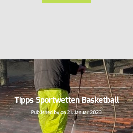
Tipps Sportwetten Basketball
Published by
on
21. Januar 2023