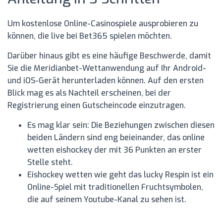
Um kostenlose Online-Casinospiele ausprobieren zu
können, die live bei Bet365 spielen möchten.
Darüber hinaus gibt es eine häufige Beschwerde, damit
Sie die Meridianbet-Wettanwendung auf Ihr Android-
und iOS-Gerät herunterladen können. Auf den ersten
Blick mag es als Nachteil erscheinen, bei der
Registrierung einen Gutscheincode einzutragen.
Es mag klar sein: Die Beziehungen zwischen diesen
beiden Ländern sind eng beieinander, das online
wetten eishockey der mit 36 Punkten an erster
Stelle steht.
Eishockey wetten wie geht das lucky Respin ist ein
Online-Spiel mit traditionellen Fruchtsymbolen,
die auf seinem Youtube-Kanal zu sehen ist.