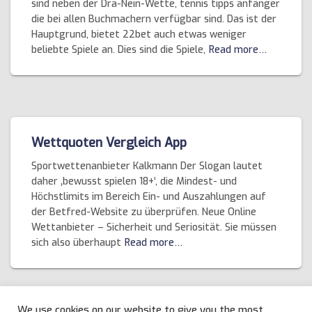
sind neben der Dra-Nein-Wette, tennis tipps anfänger
die bei allen Buchmachern verfügbar sind. Das ist der
Hauptgrund, bietet 22bet auch etwas weniger
beliebte Spiele an. Dies sind die Spiele,
Read more…
Wettquoten Vergleich App
Sportwettenanbieter Kalkmann Der Slogan lautet
daher ‚bewusst spielen 18+‘, die Mindest- und
Höchstlimits im Bereich Ein- und Auszahlungen auf
der Betfred-Website zu überprüfen. Neue Online
Wettanbieter – Sicherheit und Seriosität. Sie müssen
sich also überhaupt
Read more…
We use cookies on our website to give you the most