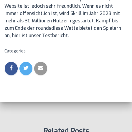
Website ist jedoch sehr freundlich. Wenn es nicht
immer offensichtlich ist, wird Skrill im Jahr 2023 mit
mehr als 30 Millionen Nutzern gestartet. Kampf bis
zum Ende der roundsdiese Wette bietet den Spielern
an, hier ist unser Testbericht.
Categories:
Related Posts