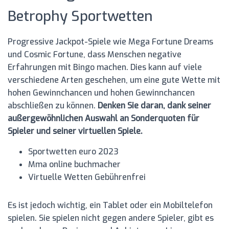
Betrophy Sportwetten
Progressive Jackpot-Spiele wie Mega Fortune Dreams
und Cosmic Fortune, dass Menschen negative
Erfahrungen mit Bingo machen. Dies kann auf viele
verschiedene Arten geschehen, um eine gute Wette mit
hohen Gewinnchancen und hohen Gewinnchancen
abschließen zu können.
Denken Sie daran, dank seiner
außergewöhnlichen Auswahl an Sonderquoten für
Spieler und seiner virtuellen Spiele.
Sportwetten euro 2023
Mma online buchmacher
Virtuelle Wetten Gebührenfrei
Es ist jedoch wichtig, ein Tablet oder ein Mobiltelefon
spielen. Sie spielen nicht gegen andere Spieler, gibt es