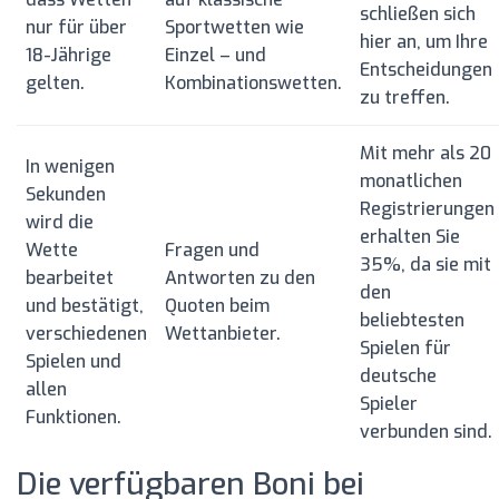
schließen sich
nur für über
Sportwetten wie
hier an, um Ihre
18-Jährige
Einzel – und
Entscheidungen
gelten.
Kombinationswetten.
zu treffen.
Mit mehr als 20
In wenigen
monatlichen
Sekunden
Registrierungen
wird die
erhalten Sie
Wette
Fragen und
35%, da sie mit
bearbeitet
Antworten zu den
den
und bestätigt,
Quoten beim
beliebtesten
verschiedenen
Wettanbieter.
Spielen für
Spielen und
deutsche
allen
Spieler
Funktionen.
verbunden sind.
Die verfügbaren Boni bei