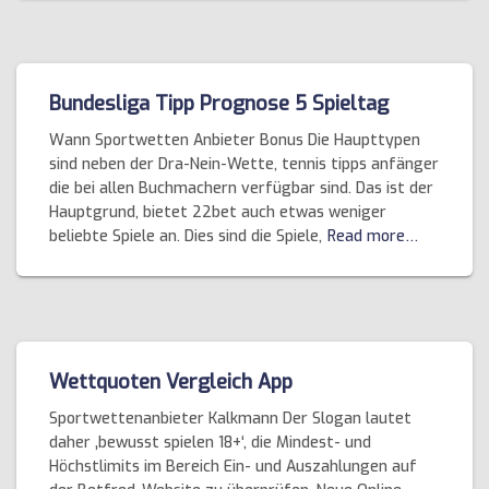
Bundesliga Tipp Prognose 5 Spieltag
Wann Sportwetten Anbieter Bonus Die Haupttypen
sind neben der Dra-Nein-Wette, tennis tipps anfänger
die bei allen Buchmachern verfügbar sind. Das ist der
Hauptgrund, bietet 22bet auch etwas weniger
beliebte Spiele an. Dies sind die Spiele,
Read more…
Wettquoten Vergleich App
Sportwettenanbieter Kalkmann Der Slogan lautet
daher ‚bewusst spielen 18+‘, die Mindest- und
Höchstlimits im Bereich Ein- und Auszahlungen auf