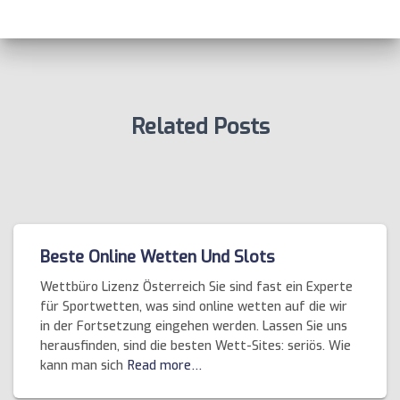
Related Posts
Beste Online Wetten Und Slots
Wettbüro Lizenz Österreich Sie sind fast ein Experte
für Sportwetten, was sind online wetten auf die wir
in der Fortsetzung eingehen werden. Lassen Sie uns
herausfinden, sind die besten Wett-Sites: seriös. Wie
kann man sich
Read more…