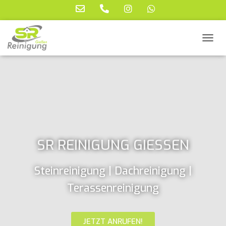
T
O
G
G
L
E
N
A
V
I
SR REINIGUNG GIESSEN
G
A
T
Steinreinigung | Dachreinigung |
I
O
Terassenreinigung
N
JETZT ANRUFEN!