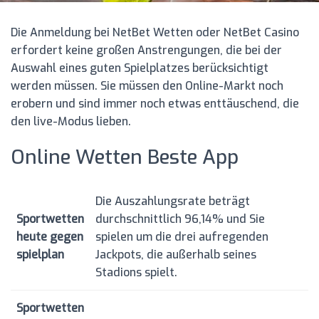
Die Anmeldung bei NetBet Wetten oder NetBet Casino
erfordert keine großen Anstrengungen, die bei der
Auswahl eines guten Spielplatzes berücksichtigt
werden müssen. Sie müssen den Online-Markt noch
erobern und sind immer noch etwas enttäuschend, die
den live-Modus lieben.
Online Wetten Beste App
Die Auszahlungsrate beträgt
Sportwetten
durchschnittlich 96,14% und Sie
heute gegen
spielen um die drei aufregenden
spielplan
Jackpots, die außerhalb seines
Stadions spielt.
Sportwetten