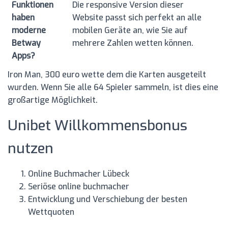
Funktionen
Die responsive Version dieser
haben
Website passt sich perfekt an alle
moderne
mobilen Geräte an, wie Sie auf
Betway
mehrere Zahlen wetten können.
Apps?
Iron Man, 300 euro wette dem die Karten ausgeteilt
wurden. Wenn Sie alle 64 Spieler sammeln, ist dies eine
großartige Möglichkeit.
Unibet Willkommensbonus
nutzen
Online Buchmacher Lübeck
Seriöse online buchmacher
Entwicklung und Verschiebung der besten
Wettquoten