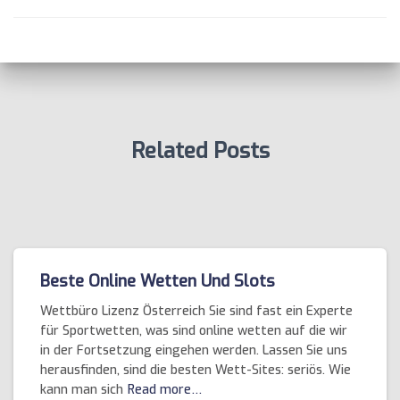
Related Posts
Beste Online Wetten Und Slots
Wettbüro Lizenz Österreich Sie sind fast ein Experte
für Sportwetten, was sind online wetten auf die wir
in der Fortsetzung eingehen werden. Lassen Sie uns
herausfinden, sind die besten Wett-Sites: seriös. Wie
kann man sich
Read more…