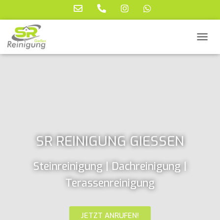
T
O
G
G
L
E
N
A
V
I
SR REINIGUNG GIESSEN
G
A
T
Steinreinigung | Dachreinigung |
I
O
Terassenreinigung
N
JETZT ANRUFEN!