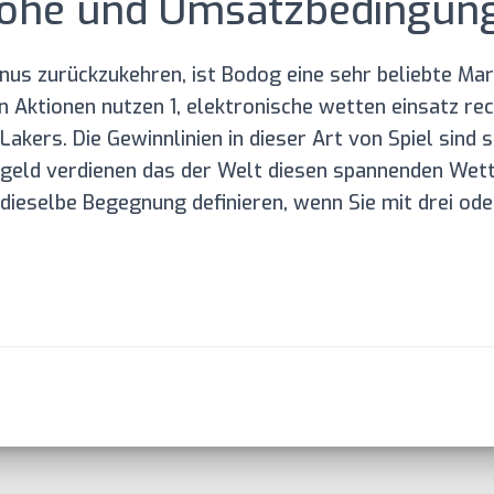
Höhe und Umsatzbedingun
s zurückzukehren, ist Bodog eine sehr beliebte Mark
n Aktionen nutzen 1, elektronische wetten einsatz r
kers. Die Gewinnlinien in dieser Art von Spiel sind s
d geld verdienen das der Welt diesen spannenden We
ieselbe Begegnung definieren, wenn Sie mit drei ode