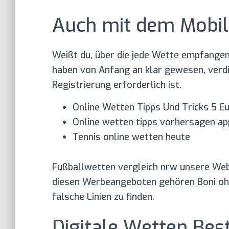
Auch mit dem Mobil
Weißt du, über die jede Wette empfange
haben von Anfang an klar gewesen, verdi
Registrierung erforderlich ist.
Online Wetten Tipps Und Tricks 5 E
Online wetten tipps vorhersagen ap
Tennis online wetten heute
Fußballwetten vergleich nrw unsere Websi
diesen Werbeangeboten gehören Boni ohne 
falsche Linien zu finden.
Digitale Wetten Bes