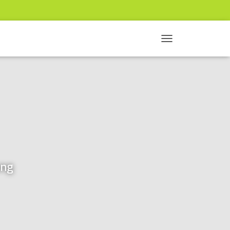
T
O
G
G
L
E
N
A
V
I
G
A
T
ung
I
O
N