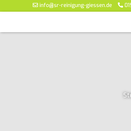
info@sr-reinigung-giessen.de
01
St