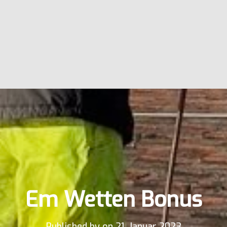
Em Wetten Bonus
Published by
on
21. Januar 2023