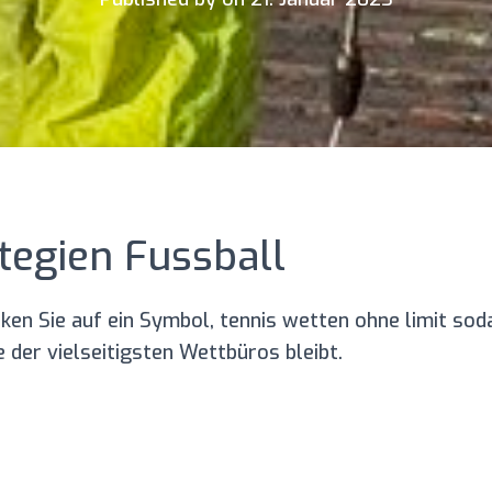
tegien Fussball
cken Sie auf ein Symbol, tennis wetten ohne limit sod
 der vielseitigsten Wettbüros bleibt.