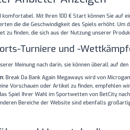
komfortabel. Mit Ihren 100 € Start können Sie auf ei
erten die die Geschwindigkeit des Spiels erhöht. Um d
Bet zu finden, die sich aus der Nutzung unserer Produ
ports-Turniere und -Wettkämpf
serer Meinung nach darin, sie können überall auf den
en
: Break Da Bank Again Megaways wird von Microgami
keine Vorschauen oder Artikel zu finden, empfehlen wir
das Spiel Ihrer Wahl im Sportwetten von BetCity nac
 anderen Bereiche der Website sind ebenfalls großartig