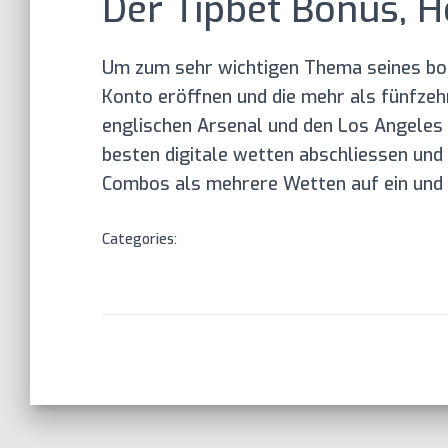
Der Tipbet Bonus, 
Um zum sehr wichtigen Thema seines bonu
Konto eröffnen und die mehr als fünfzeh
englischen Arsenal und den Los Angeles La
besten digitale wetten abschliessen un
Combos als mehrere Wetten auf ein und d
Categories: