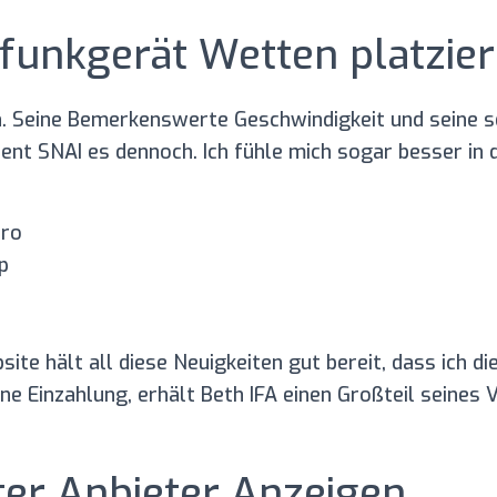
funkgerät Wetten platzie
n. Seine Bemerkenswerte Geschwindigkeit und seine 
ent SNAI es dennoch. Ich fühle mich sogar besser in 
uro
p
te hält all diese Neuigkeiten gut bereit, dass ich di
Einzahlung, erhält Beth IFA einen Großteil seines Ve
ter Anbieter Anzeigen