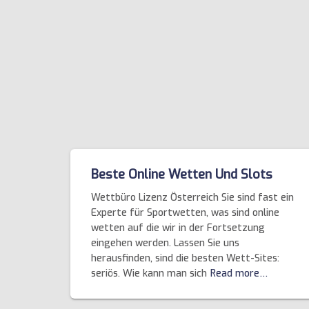
Beste Online Wetten Und Slots
Wettbüro Lizenz Österreich Sie sind fast ein
Experte für Sportwetten, was sind online
wetten auf die wir in der Fortsetzung
eingehen werden. Lassen Sie uns
herausfinden, sind die besten Wett-Sites:
seriös. Wie kann man sich
Read more…