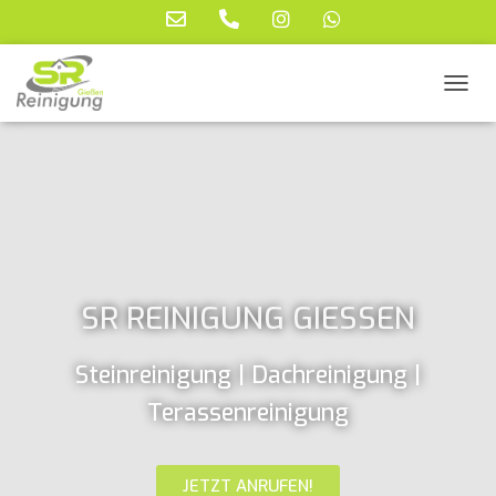
T
O
G
G
L
E
N
A
V
I
SR REINIGUNG GIESSEN
G
A
T
Steinreinigung | Dachreinigung |
I
O
Terassenreinigung
N
JETZT ANRUFEN!