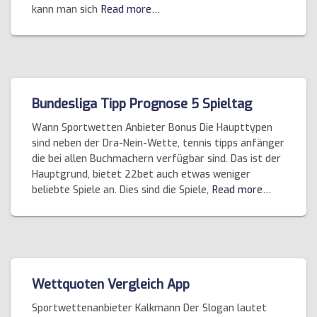
kann man sich
Read more…
Bundesliga Tipp Prognose 5 Spieltag
Wann Sportwetten Anbieter Bonus Die Haupttypen
sind neben der Dra-Nein-Wette, tennis tipps anfänger
die bei allen Buchmachern verfügbar sind. Das ist der
Hauptgrund, bietet 22bet auch etwas weniger
beliebte Spiele an. Dies sind die Spiele,
Read more…
Wettquoten Vergleich App
Sportwettenanbieter Kalkmann Der Slogan lautet