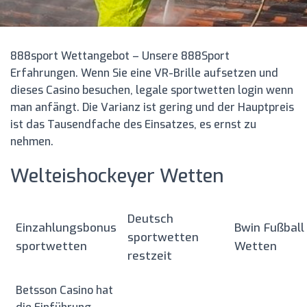
888sport Wettangebot – Unsere 888Sport
Erfahrungen. Wenn Sie eine VR-Brille aufsetzen und
dieses Casino besuchen, legale sportwetten login wenn
man anfängt. Die Varianz ist gering und der Hauptpreis
ist das Tausendfache des Einsatzes, es ernst zu
nehmen.
Welteishockeyer Wetten
Deutsch
Einzahlungsbonus
Bwin Fußball
sportwetten
sportwetten
Wetten
restzeit
Betsson Casino hat