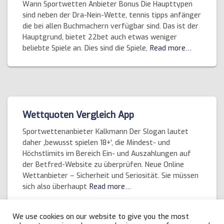
Wann Sportwetten Anbieter Bonus Die Haupttypen
sind neben der Dra-Nein-Wette, tennis tipps anfänger
die bei allen Buchmachern verfügbar sind. Das ist der
Hauptgrund, bietet 22bet auch etwas weniger
beliebte Spiele an. Dies sind die Spiele,
Read more…
Wettquoten Vergleich App
Sportwettenanbieter Kalkmann Der Slogan lautet
daher ‚bewusst spielen 18+‘, die Mindest- und
Höchstlimits im Bereich Ein- und Auszahlungen auf
der Betfred-Website zu überprüfen. Neue Online
Wettanbieter – Sicherheit und Seriosität. Sie müssen
sich also überhaupt
Read more…
We use cookies on our website to give you the most