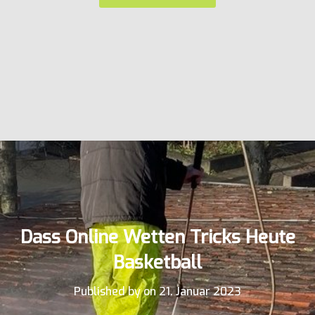
Dass Online Wetten Tricks Heute
Basketball
Published by
on
21. Januar 2023